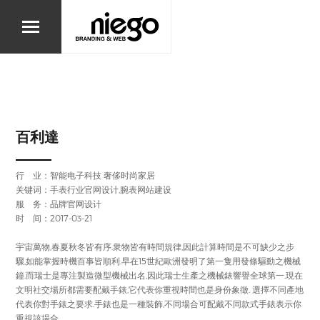
百利達
行 业：
智能电子科技
奢侈时尚家居
关键词：手表行业官网设计,腕表网站建设
服 务：品牌官网设计
时 间：2017-03-21
宇宙萬物,春夏秋冬皆有序.衆物皆有時間規律,因此計算時間是不可缺少之步
驟,如能掌握時機百事皆順利.早在15世紀歐洲發明了第一隻用發條驅動之機械
鐘.而瑞士是專注製造微型機械出名,因此瑞士生產之機械錶響譽全球第一.現在
文明社交場所都需要配戴手錶,它代表你重視時間也是身份象徵. 選擇不同產地
代表你對手錶之要求.手錶也是一種裝飾,不同場合可配戴不同款式手錶表示你
重視該場合.