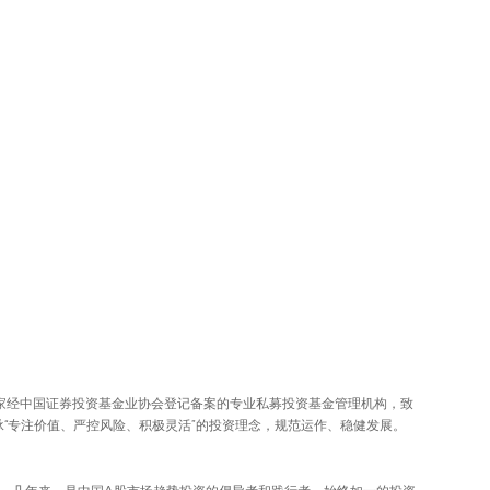
一家经中国证券投资基金业协会登记备案的专业私募投资基金管理机构，致
“专注价值、严控风险、积极灵活”的投资理念，规范运作、稳健发展。
场，几年来，是中国A股市场趋势投资的倡导者和践行者，始终如一的投资