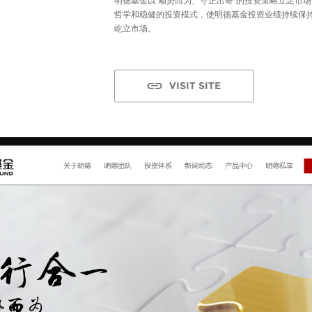
哲学和稳健的投资模式，使明德基金投资业绩持续保
屹立市场。
VISIT SITE