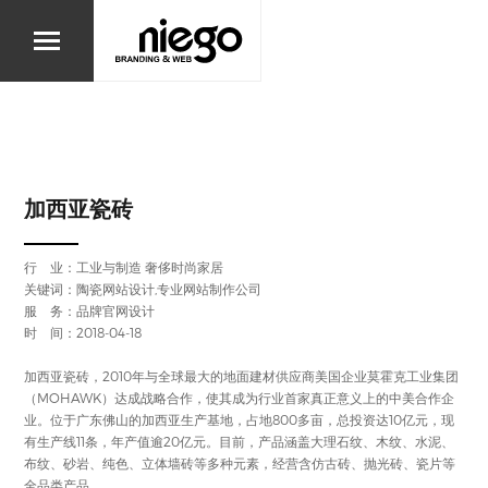
加西亚瓷砖
行 业：
工业与制造
奢侈时尚家居
关键词：陶瓷网站设计,专业网站制作公司
服 务：品牌官网设计
时 间：2018-04-18
加西亚瓷砖，2010年与全球最大的地面建材供应商美国企业莫霍克工业集团
（MOHAWK）达成战略合作，使其成为行业首家真正意义上的中美合作企
业。位于广东佛山的加西亚生产基地，占地800多亩，总投资达10亿元，现
有生产线11条，年产值逾20亿元。目前，产品涵盖大理石纹、木纹、水泥、
布纹、砂岩、纯色、立体墙砖等多种元素，经营含仿古砖、抛光砖、瓷片等
全品类产品。