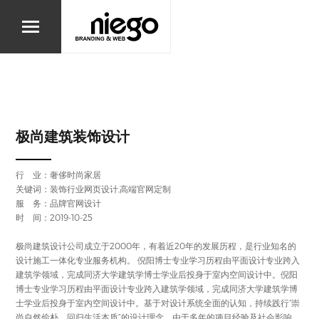
极尚建筑装饰设计
行 业：
奢侈时尚家居
关键词：装饰行业网页设计,高端官网定制
服 务：品牌官网设计
时 间：2019-10-25
极尚建筑设计公司成立于2000年，有着近20年的发展历程，是行业知名的
设计施工一体化专业服务机构。 倪阳博士专业学习历程由平面设计专业跨入
建筑学领域，完成同济大学建筑学博士学业后投身于室内空间设计中。倪阳
博士专业学习历程由平面设计专业跨入建筑学领域，完成同济大学建筑学博
士学业后投身于室内空间设计中。基于对设计系统全面的认知，持续践行“崇
尚自然俭朴，回归生活本质”的设计理念。由于多年的项目经验及社会影响