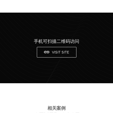
手机可扫描二维码访问
VISIT SITE
相关案例