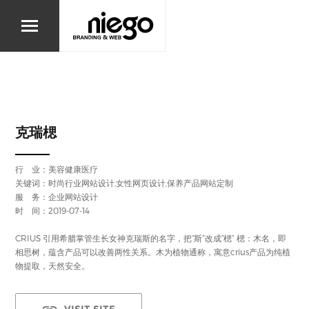
克瑞楒
行 业：
美容健康医疗
关键词：时尚行业网站设计,女性网页设计,保养产品网站定制
服 务：企业网站设计
时 间：2019-07-14
CRIUS 引用希腊掌管生长女神克瑞斯的名字，把“斯”改成“楒” 楒：木名，即
相思树，蕴含产品可以改善两性关系。木为植物通称，寓意crius产品为纯植
物提取，天然安全。