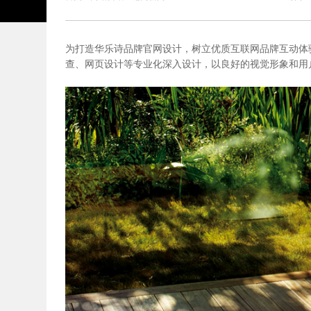
为打造华乐诗
品牌官网设计
，树立优质互联网品牌互动体
查、网页设计等专业化深入设计，以良好的视觉形象和用