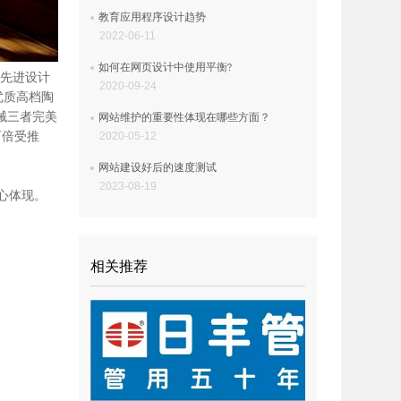
教育应用程序设计趋势
2022-06-11
如何在网页设计中使用平衡?
外先进设计
2020-09-24
优质高档陶
械三者完美
网站维护的重要性体现在哪些方面？
而倍受推
2020-05-12
网站建设好后的速度测试
2023-08-19
心体现。
相关推荐