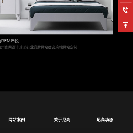
德龙动能
创者自
电池企业网站设计,高端网页设计
自动化网
网站案例
关于尼高
尼高动态