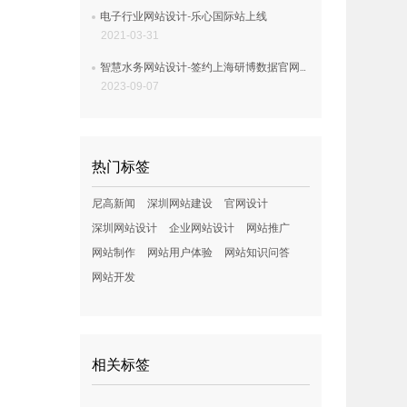
电子行业网站设计-乐心国际站上线
2021-03-31
智慧水务网站设计-签约上海研博数据官网建设
2023-09-07
热门标签
尼高新闻
深圳网站建设
官网设计
深圳网站设计
企业网站设计
网站推广
网站制作
网站用户体验
网站知识问答
网站开发
相关标签