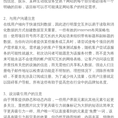
找信息、娱乐、某种互动或业务交易？网站的每个部分都必须有一个
明确的目标，该目标可以尽可能满足网站客户的特定需求。
2、与用户沟通注意
在线用户倾向于快速找到数据，因此进行明显交互并以易于读取和消
化数据的方式创建数据至关重要。一些有效的Internet布局策略包
括：使用项目符号而不是冗长的大风短语来组织带有标题和副标题的
数据。当你向访问者提供某些服务或工具时，请尝试使每个项目的用
户需求最大化。需求越少的客户干预来测试服务，随机客户尝试该服
务的可能性就越大。初次访问者可能愿意为该服务付费，而不是为将
来可能永远不会使用的帐户填写冗长的网络表格。让客户访问该位置
并查找有关您的设施的信息，而无需他们共享私人数据。强迫人们注
册电子邮件地址以检查该功能是不明智的。理想情况下，消除所有障
碍，不要首先涉及订阅或注册。为了减少传入流量，仅用户注册就足
以阻碍客户导航。所有这些有助于提高您在行业中的品牌知名度。
3、设法吸引用户的注意
由于博客提供静态和动态内容，一些用户界面元素比其他元素引起更
多关注。显然图片比文字更具吸引力就像标记为大胆的短语比简单文
字更具吸引力一样。用户唯一可以直接看到的元素是“免费”一词，该
词具有吸引力和完美的效果，但仍然平静而纯粹，内容丰富。细微的