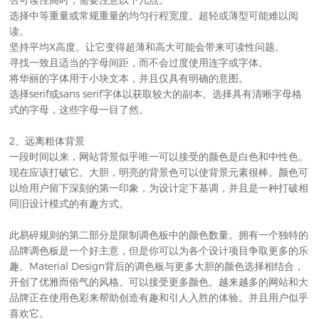
选择中等重量或常规重量的均匀行程宽度。超轻或薄型可能难以阅
读。
坚持平均X高度。让它变得超薄和高大可能会带来可读性问题。
寻找一致且适当的字母间距，而不会过度使用连字或字体。
将华丽的字体用于小块文本，并且仅具有明确的意图。
选择serif或sans serif字体以获取较大的副本。选择具有清晰字母格
式的字母，这些字母一目了然。
2、远离粗体背景
一段时间以来，网站背景似乎唯一可以接受的颜色是白色和中性色。
现在应该打破它。大胆，明亮的背景色可以使背景元素很棒。颜色可
以给用户留下深刻的第一印象，为设计定下基调，并且是一种打破相
同旧设计模式的有趣方式。
此易碎规则的第二部分是限制调色板中的颜色数量。
拥有一个独特的
品牌调色板是一个好主意，但是你可以为各个设计项目争取更多的乐
趣。
Material Design背后的调色板与更多大胆的颜色选择相结合，
开创了优雅而俗气的风格。
可以接受更多颜色。
越来越多的网站和大
品牌正在使用色彩来帮助创造有趣和引人入胜的体验。
并且用户似乎
喜欢它。