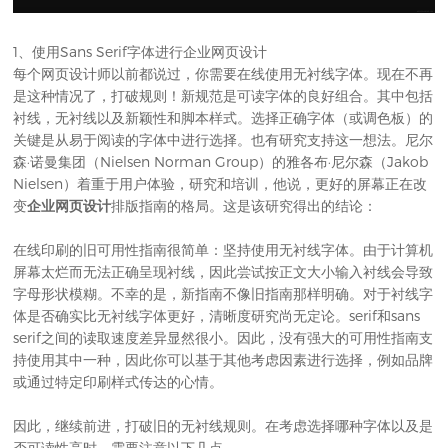
1、使用Sans Serif字体进行企业网页设计
每个网页设计师以前都说过，你需要在线使用无衬线字体。现在不再
是这种情况了，打破规则！新规范是可读字体的良好组合。其中包括
衬线，无衬线以及新颖性和脚本样式。选择正确字体（或调色板）的
关键是从易于阅读的字体中进行选择。也有研究支持这一想法。尼尔
森·诺曼集团（Nielsen Norman Group）的雅各布·尼尔森（Jakob
Nielsen）着重于用户体验，研究和培训，他说，更好的屏幕正在改
变
企业网页设计
排版指南的格局。这是该研究得出的结论：
在线印刷的旧可用性指南很简单：坚持使用无衬线字体。由于计算机
屏幕太烂而无法正确呈现衬线，因此尝试按正文大小输入衬线会导致
字母形状模糊。不幸的是，新指南不像旧指南那样明确。对于衬线字
体是否确实比无衬线字体更好，清晰度研究尚无定论。serif和sans
serif之间的读取速度差异显然很小。因此，没有强大的可用性指南支
持使用其中一种，因此你可以基于其他考虑因素进行选择，例如品牌
或通过特定印刷样式传达的心情。
因此，继续前进，打破旧的无衬线规则。在考虑选择哪种字体以及是
否可读性高时，需要注意以下几点。