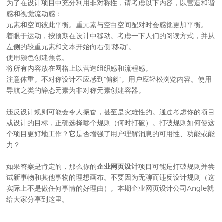
为了在设计项目中充分利用非对称性，请考虑以下内容，以营造和谐
感和视觉流动感：
元素和空间彼此平衡。重元素与空白空间配对时会感觉更加平衡。
着眼于运动，按预期在设计中移动。考虑一下人们的阅读方式，并从
左侧的较重元素和文本开始向右侧“移动”。
使用颜色创建焦点。
将所有内容放在网格上以营造组织
感和流程感。
注意体重。不对称设计不应感到“偏斜”。用户应轻松浏览内容。使用
导航之类的静态元素为非对称元素创建容器。
违反设计规则可能会令人振奋，甚至是灾难性的。通过考虑你的项目
或设计的目标，正确选择哪个规则（何时打破）。打破规则如何使这
个项目更好地工作？它是否增强了用户理解消息的可用性、功能或能
力？
如果答案是肯定的，那么你的
企业网页设计
项目可能是打破规则并尝
试新事物和其他事物的理想画布。不要因为无聊而违反设计规则（这
实际上不是做任何事情的好理由）。本期
企业网页设计公司
Angle就
给大家分享到这里。