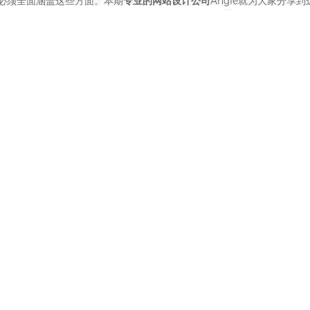
必须全面涵盖这些方面。本期
专业的网站设计公司
Angle就为大家分享