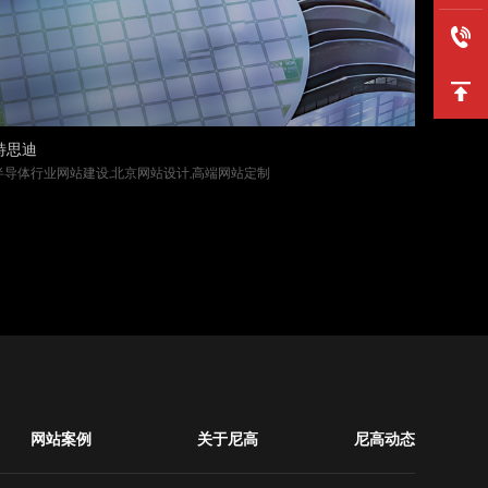
特思迪
SKT官
半导体行业网站建设,北京网站设计,高端网站定制
电子烟网
网站案例
关于尼高
尼高动态