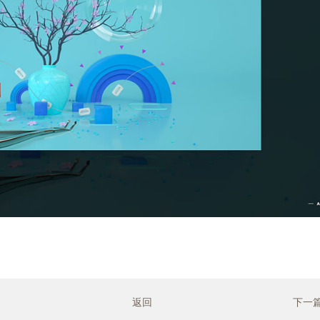
返回
下一