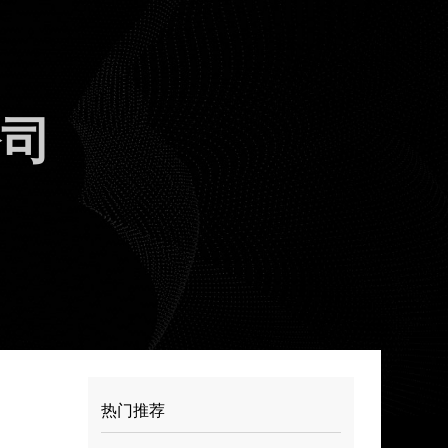
公司
热门推荐