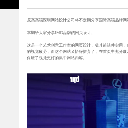
尼高高端
深圳网站设计
公司将不定期分享国际高端
品牌网
本期给大家分享1MD品牌的
网页设计
。
这是一个
艺术创意
工作室的
网页设计
，极其简洁并实用，
的视觉疲劳，而这个网站又恰好摒弃了，在首页中充分展
保证了视觉更好的集中网站内容。