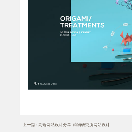
上一篇
: 高端网站设计分享-药物研究所网站设计