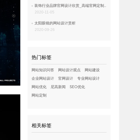
装饰行业品牌官网设计欣赏_高端官网定制公司
2020-11-05
太阳眼镜的网站设计赏析
2020-09-26
热门标签
网站知识问答
网站设计观点
网站建设
企业网站设计
官网设计
专业网站设计
网站优化
尼高新闻
SEO优化
网站定制
相关标签