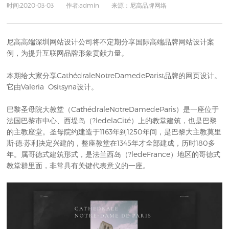
时间:2020-03-03 作者:admin 来源：尼高品牌网络
尼高高端
深圳网站设计
公司将不定期分享国际高端
品牌网站设计
案
例，为提升互联网品牌形象贡献力量。
本期给大家分享CathédraleNotreDamedeParist品牌的
网页设计
。
它由Valeria Ositsyna设计。
巴黎圣母院大教堂（CathédraleNotreDamedeParis）是一座位于
法国巴黎市中心、西堤岛（?ledelaCité）上的教堂建筑，也是巴黎
的主教座堂。圣母院约建造于1163年到1250年间，是巴黎大主教莫里
斯·德·苏利决定兴建的，整座教堂在1345年才全部建成，历时180多
年。属哥德式建筑形式，是法兰西岛（?ledeFrance）地区的哥德式
教堂群里面，非常具有关键代表意义的一座。