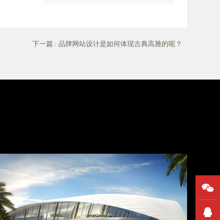
下一篇
: 品牌网站设计是如何体现古典高雅的呢？