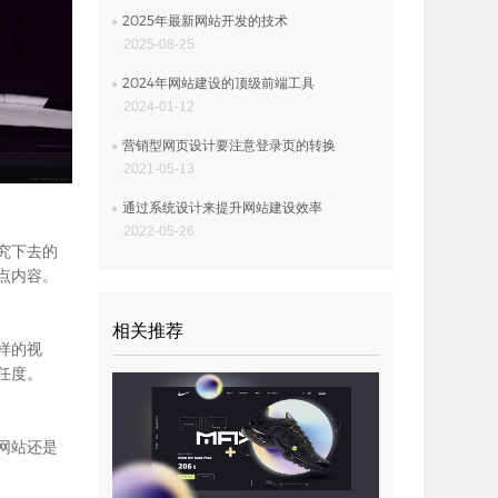
2025年最新网站开发的技术
2025-08-25
2024年网站建设的顶级前端工具
2024-01-12
营销型网页设计要注意登录页的转换
2021-05-13
通过系统设计来提升网站建设效率
2022-05-26
究下去的
点内容。
相关推荐
样的视
任度。
网站还是