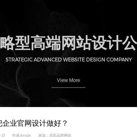
略型高端网站设计
STRATEGIC ADVANCED WEBSITE DESIGN COMPANY
View More
把企业官网设计做好？
-05-21 作者:Angle 来源：尼高品牌网络