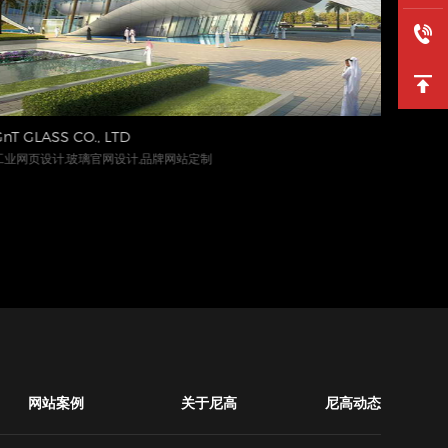
nT GLASS CO., LTD
嘉必优（
工业网页设计,玻璃官网设计,品牌网站定制
高端网站
网站案例
关于尼高
尼高动态