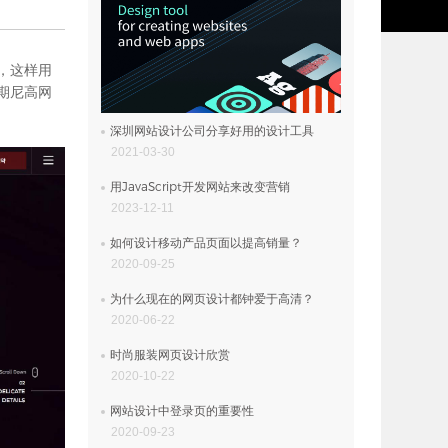
，这样用
期尼高
网
深圳网站设计公司分享好用的设计工具
2021-03-30
用JavaScript开发网站来改变营销
2023-12-11
如何设计移动产品页面以提高销量？
2020-09-25
为什么现在的网页设计都钟爱于高清？
2020-06-22
时尚服装网页设计欣赏
2020-10-22
网站设计中登录页的重要性
2020-09-23