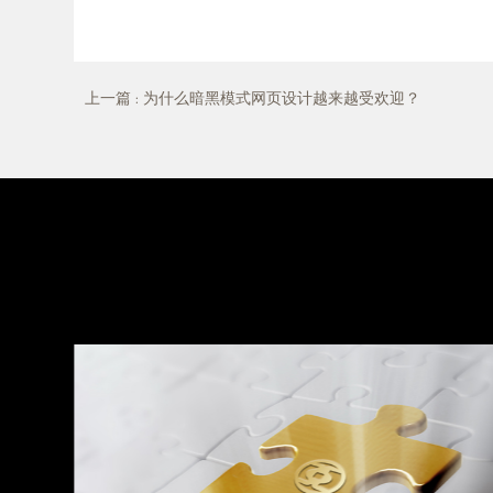
上一篇
: 为什么暗黑模式网页设计越来越受欢迎？