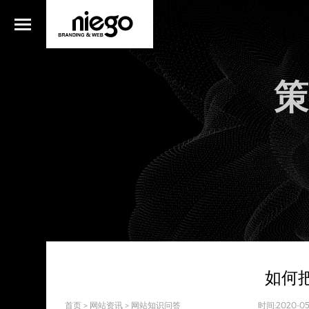
策
如何
首页
>
网站资讯
>
网站知识问答
时间:2020