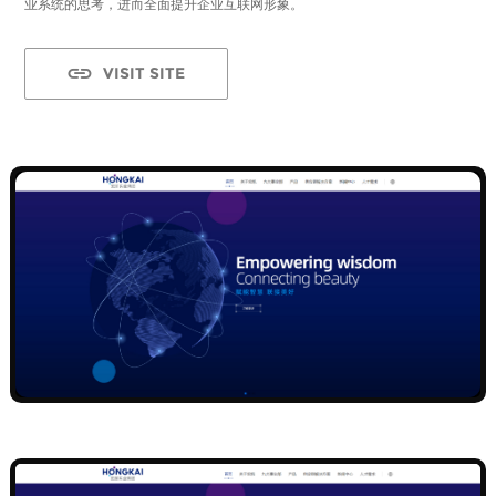
业系统的思考，进而全面提升企业互联网形象。
VISIT SITE