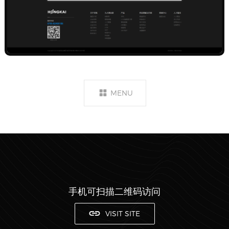
MENU
手机可扫描二维码访问
VISIT SITE