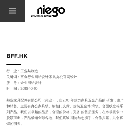
BFF.HK
行 业：
工业与制造
关键词：五金行业网站设计,家具办公官网设计
服 务：企业网站设计
时 间：2018-10-10
邦业家具配件有限公司（邦业），自2001年致力家具五金产品的 研发，生产
和销售。主要有办公家具锁、橱柜门支撑、拆装五金件 滑轨、台面线盒等系
列产品。我们以卓越的品质，合理的价格，完备 的售后服务，在市场竟争中
脱颖而出，产品畅销全球各地。我们真诚 期待与您携手，合作共赢，共创辉
煌的明天。