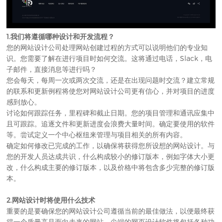
1.我们将遵循哪种设计和开发流程？
您的
网站设计公司
处理网站创建过程的方式可以说明他们的专业知
识。您需要了解在进行项目时如何交流。这将通过电话，Slack，电
子邮件，直接消息等进行吗？
您会每天，每周一次或两次交流，还是在出现问题时交流？建立常规
的联系和更新例程将使您对
网站设计公司
更有信心，并对项目的进度
感到放心。
讨论如何跟踪任务，里程碑和截止日期。您的项目管理和通讯应集中
且可跟踪。追逐文件和更新进度会浪费大量时间。确定要使用的软件
等。尝试定义一个中心枢纽来管理与项目相关的所有内容。
确定如何修改已完成的工作，以确保将获得您所设想的
网站设计
。与
您的开发人员达成共识，什么构成较小的修订版本，例如字体大小更
改，什么构成主要的修订版本，以及价格中将包含多少完整的修订版
本。
2.
网站设计
时将使用什么技术
重要的是要确保您的
网站设计公司
遵循当前的最佳做法，以便最终获
得一个质量高且面向未来的网站。尖端的
网页设计
软件将包括各种功