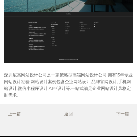
深圳尼高网站设计公司是一家策略型高端
网站设计公司
,拥有13年专业
网站设计经验,网站设计案例包含企业网站设计,品牌官网设计,手机网
站设计,微信小程序设计,APP设计等,一站式满足企业网站设计风格定
制需求。
上一篇
返回
下一篇