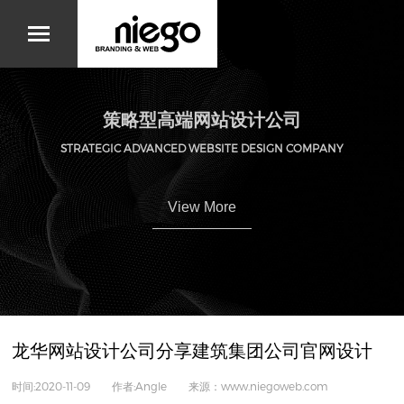
策略型高端网站设计公司
STRATEGIC ADVANCED WEBSITE DESIGN COMPANY
View More
龙华网站设计公司分享建筑集团公司官网设计
时间:2020-11-09 作者:Angle 来源：www.niegoweb.com