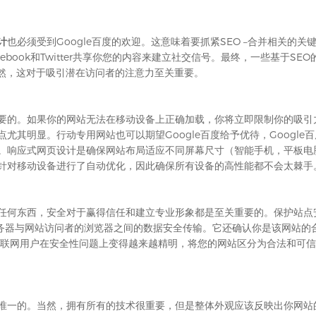
计
也必须受到Google百度的欢迎。这意味着要抓紧SEO –合并相关的关
book和Twitter共享你您的内容来建立社交信号。最终，一些基于SE
-当然，这对于吸引潜在访问者的注意力至关重要。
要的。如果你的网站无法在移动设备上正确加载，你将立即限制你的吸引
其明显。行动专用网站也可以期望Google百度给予优待，Google
。响应式网页设计是确保网站布局适应不同屏幕尺寸（智能手机，平板电
针对移动设备进行了自动优化，因此确保所有设备的高性能都不会太棘手
任何东西，安全对于赢得信任和建立专业形象都是至关重要的。保护站点
服务器与网站访问者的浏览器之间的数据安全传输。它还确认你是该网站的
。随着互联网用户在安全性问题上变得越来越精明，将您的网站区分为合法和可
唯一的。当然，拥有所有的技术很重要，但是整体外观应该反映出你网站