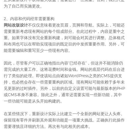
为了自己而实施更改。
2、内容和代码经常需要重构
网站改版设计
不仅仅意味着更改页眉，页脚和导航。实际上，可能还
需要重新考虑现有网站的每个组成部分。在此过程中，内容是重中之
重。如果字体没有完全重新构建，则可能会对其进行调整。总体格式
和布局也可以在帮助实现项目的既定目的中发挥重要作用。另外，可
能需要编辑和重写至少一些现有内容。
因此，尽管客户可以正确地指出内容“已经存在”，但这并不能消除仍
需完成的大量工作。这将花费时间和金钱。网站的底层代码在后台进
行了类似的处理。即使该站点由诸如WordPress之类的CMS提供支
持，也必然会存在一些需要重构的区域。现有网站可能依赖于多年未
见更新的过时插件。另外，以前的自定义设置可能与最新版本的PHP
或CMS本身不兼容。除此之外，通常还需要实现一些新功能，其中
一些功能可能是从头开始构建的。
在某些情况下，重新设计实际上比建立一个全新的网站更让人头疼。
保留现有零件并刷新其外观和功能是一项重大挑战。正确执行此操作
需要谨慎且详细的方法。再次有与此相关的成本。