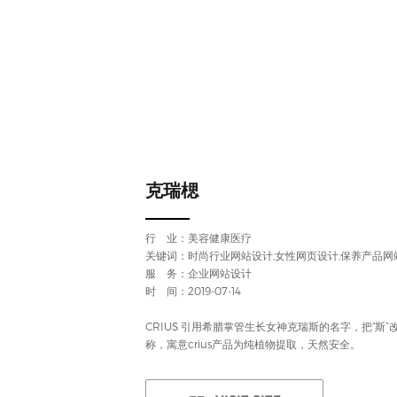
克瑞楒
行 业：
美容健康医疗
关键词：时尚行业网站设计,女性网页设计,保养产品网
服 务：企业网站设计
时 间：2019-07-14
CRIUS 引用希腊掌管生长女神克瑞斯的名字，把“斯
称，寓意crius产品为纯植物提取，天然安全。