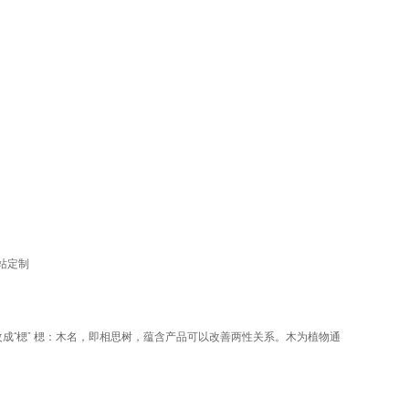
站定制
”改成“楒” 楒：木名，即相思树，蕴含产品可以改善两性关系。木为植物通