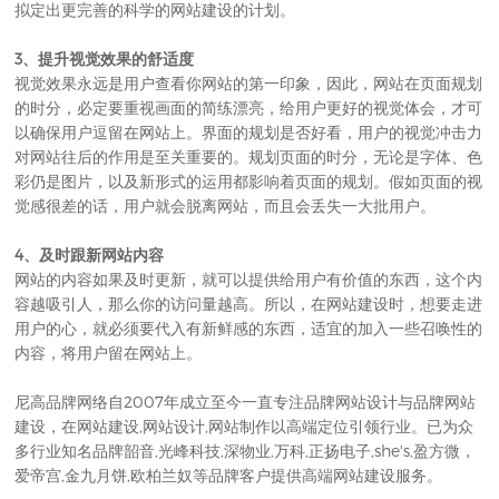
拟定出更完善的科学的网站建设的计划。
3、提升视觉效果的舒适度
视觉效果永远是用户查看你网站的第一印象，因此，网站在页面规划
的时分，必定要重视画面的简练漂亮，给用户更好的视觉体会，才可
以确保用户逗留在网站上。界面的规划是否好看，用户的视觉冲击力
对网站往后的作用是至关重要的。规划页面的时分，无论是字体、色
彩仍是图片，以及新形式的运用都影响着页面的规划。假如页面的视
觉感很差的话，用户就会脱离网站，而且会丢失一大批用户。
4、及时跟新网站内容
网站的内容如果及时更新，就可以提供给用户有价值的东西，这个内
容越吸引人，那么你的访问量越高。所以，在
网站建设
时，想要走进
用户的心，就必须要代入有新鲜感的东西，适宜的加入一些召唤性的
内容，将用户留在网站上。
尼高品牌网络自2007年成立至今一直专注
品牌网站设计
与
品牌网站
建设
，在
网站建设,
网站设计
,
网站制作
以高端定位引领行业。已为众
多行业知名品牌韶音,光峰科技,深物业,万科,正扬电子,she's,盈方微，
爱帝宫,金九月饼,欧柏兰奴等品牌客户提供
高端网站建设
服务。