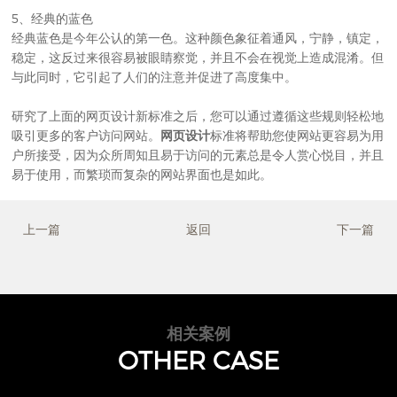
5、经典的蓝色
经典蓝色是今年公认的第一色。这种颜色象征着通风，宁静，镇定，
稳定，这反过来很容易被眼睛察觉，并且不会在视觉上造成混淆。但
与此同时，它引起了人们的注意并促进了高度集中。
研究了上面的网页设计新标准之后，您可以通过遵循这些规则轻松地
吸引更多的客户访问网站。
网页设计
标准将帮助您使网站更容易为用
户所接受，因为众所周知且易于访问的元素总是令人赏心悦目，并且
易于使用，而繁琐而复杂的网站界面也是如此。
上一篇
返回
下一篇
相关案例
OTHER CASE
大鱼智行车
电动车品牌网站设计.自行车网站建设.高端官网设计