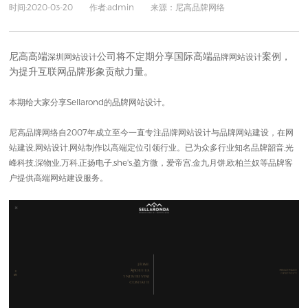
时间:2020-03-20 作者:admin 来源：尼高品牌网络
尼高高端
公司将不定期分享国际高端
案例，
深圳网站设计
品牌网站设计
为提升互联网品牌形象贡献力量。
本期给大家
分享Sellarond
的
品牌网站设计
。
尼高品牌网络自2007年成立至今一直专注
品牌网站设计
与
品牌网站建设
，在
网
站建设
,
网站设计
,
网站制作
以高端定位引领行业。已为众多行业知名品牌韶音,光
峰科技,深物业,万科,正扬电子,she's,盈方微，爱帝宫,金九月饼,欧柏兰奴等品牌客
户提供
高端网站建设
服务。