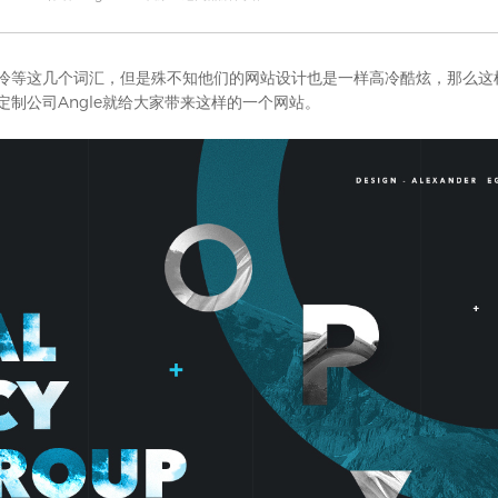
冷等这几个词汇，但是殊不知他们的网站设计也是一样高冷酷炫，那么这
定制公司
Angle就给大家带来这样的一个网站。