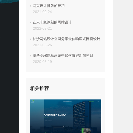
网页设计排版的技巧
2021-09-24
让人印象深刻的网站设计
2022-03-21
长沙网站设计公司分享最佳响应式网页设计
2021-03-26
浅谈高端网站建设中如何做好新闻栏目
2020-03-19
相关推荐