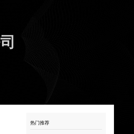
公司
热门推荐