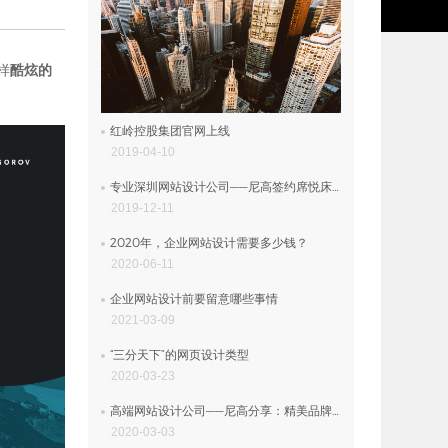
样
酷炫的
红岭控股集团官网上线
2019-04-10
专业深圳网站设计公司——尼高签约席悦床垫品牌
2019-12-11
2020年，企业网站设计需要多少钱？
2020-06-11
企业网站设计前要留意哪些事情
2021-03-09
“三分天下”的网页设计类型
2020-03-23
高端网站设计公司——尼高分享：精美品牌官网设计（九）
2020-03-03