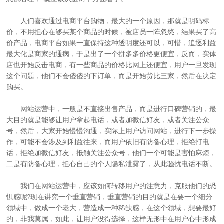
人们喜欢通过电商平台购物，最大的一个原因，那就是明码标
价，不用担心在够买某个商品的时候，被店员一阵忽悠，结果买了高
价产品，电商平台如果一直保持这种透明度还可以，可惜，追逐利益
最大化是商家的通病，于是出了一个拼多多价格更便宜，反而，实体
店也开始反击电商，有一些商品的价格比网上还便宜，用户一旦发现
这个问题，他们不会傻傻的下订单，而是开始货比三家，然后在决定
购买。
网站运营
中，一般是不直接出售产品，而是进行口碑营销的，最
大目的就是能够让用户拿起电话，或者加微信好友，或者关注公众
号，然后，大家开始慢慢沟通，实际上用户访问网站，进行下一步操
作，可能不会涉及到利益往来，而用户依旧有防备心理，拒绝打电
话，拒绝加微信好友，抵触关注公众号，他们一个可能是害怕麻烦，
二是有防备心理，担心自己的个人隐私泄露了，从此骚扰电话不断。
我们在
网站运营
中，应该如何转移用户的注意力，克服他们的恐
惧感呢?现在讲究一个垂直营销，垂直营销的目的就是在要一个细分
领域中，做成一个老大，营造成一种稀缺感，在这个领域，想要最好
的，非我莫属，如此，让用户没得选择，这样无形中在用户心中形成