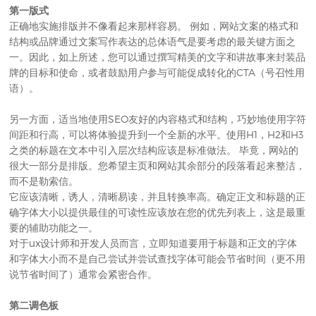
第一版式
正确地实施排版并不像看起来那样容易。 例如，网站文案的格式和
结构或品牌通过文案写作表达的总体语气是要考虑的最关键方面之
一。因此，如上所述，您可以通过撰写精美的文字和讲故事来封装品
牌的目标和使命，或者鼓励用户参与可能促成转化的CTA（号召性用
语）。
另一方面，适当地使用SEO友好的内容格式和结构，巧妙地使用字符
间距和行高，可以将体验提升到一个全新的水平。使用H1，H2和H3
之类的标题在文本中引入层次结构应该是标准做法。 毕竟，网站的
很大一部分是排版。您希望主页和网站其余部分的段落看起来整洁，
而不是勒索信。
它应该清晰，诱人，清晰易读，并且转换率高。确定正文和标题的正
确字体大小以提供最佳的可读性应该放在您的优先列表上，这是最重
要的辅助功能之一。
对于ux设计师和开发人员而言，立即知道要用于标题和正文的字体
和字体大小而不是自己尝试并尝试查找字体可能会节省时间（更不用
说节省时间了）通常会紧密合作。
第二调色板