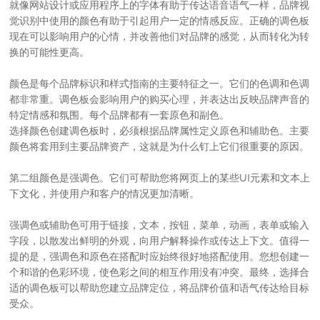
就像
网站设计
或应用程序上的字体有助于传达语音语气一样，品牌视
觉识别中使用的颜色有助于引起用户一定的情感反应。正确的调色板
现在可以影响用户的心情，并改善他们对品牌的感觉，从而转化为转
换的可能性更高。
颜色是每个品牌标识和样式指南的主要特征之一。它们的色调和色调
都非常重。调色板会影响用户的购买心理，并表达出反映品牌声音的
特定情感和氛围。每个品牌都有一套原色和副色。
选择颜色创建调色板时，必须根据品牌属性定义原色和辅助色。主要
颜色将套用到主要品牌资产，这就是为什么钉上它们很重要的原因。
第二组颜色是强调色。它们可帮助您将网页上的某些UI元素和文本上
下文化，并使用户和客户的情况更加清晰。
强调色或辅助色可用于链接，文本，按钮，菜单，动画，表单或输入
字段，以散发出鲜明的外观，向用户解释操作或传达上下文。值得一
提的是，强调色和原色在搭配时应始终很好地搭配使用。您想创建一
个和谐的色彩环境，使色彩之间的相互作用没有冲突。最终，选择合
适的调色板可以帮助您建立品牌定位，将品牌价值和语气传达给目标
受众。