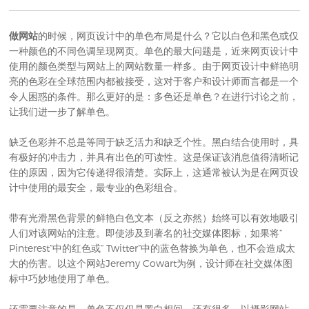
做网站
的时候，网页设计中的单色布局是什么？它以白色和黑色或仅
一种颜色的不同色调呈现网页。单色的最大问题是，近来网页设计中
使用的颜色类型与网站上的网站数量一样多。由于网页设计中鲜艳明
亮的色彩在全球范围内都被接受，这对于客户和设计师而言都是一个
令人困惑的条件。那么更好的是：多色还是单色？在进行讨论之前，
让我们进一步了解单色。
缺乏色彩并不总是等同于缺乏活力和缺乏个性。黑白结合使用时，具
有极好的冲击力，并具有出色的可读性。这是保证该消息值得清晰记
住的原因，因为它传递得很清楚。实际上，这通常被认为是在
网页设
计
中使用的最安全，最专业的色彩组合。
带有光滑黑色背景的鲜艳白色文本（反之亦然）始终可以有效地吸引
人们对该网站的注意。即使涉及到著名的社交媒体图标，如果将“
Pinterest”中的红色或“ Twitter”中的蓝色替换为单色，也不会造成太
大的伤害。以这个网站Jeremy Cowart为例，设计师在社交媒体图
标中巧妙地使用了单色。
还需要注意的是，单色不仅仅是黑白相间。还有很多。以摄影网站