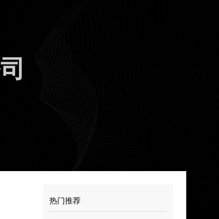
公司
热门推荐