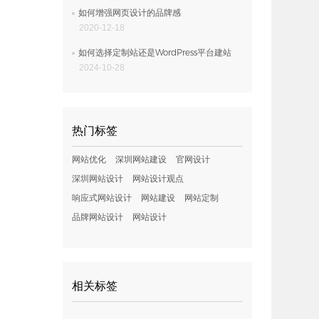
如何增强网页设计的品牌感
2020-12-18
如何选择定制站还是WordPress平台建站
2024-10-28
热门标签
网站优化
深圳网站建设
官网设计
深圳网站设计
网站设计观点
响应式网站设计
网站建设
网站定制
品牌网站设计
网站设计
相关标签