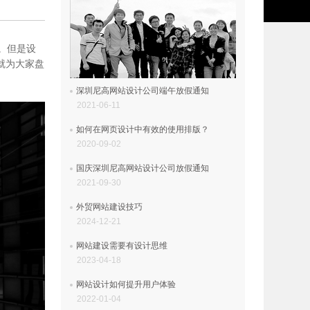
。但是设
e就为大家盘
深圳尼高网站设计公司端午放假通知
2021-06-11
如何在网页设计中有效的使用排版？
2020-09-02
国庆深圳尼高网站设计公司放假通知
2021-09-30
外贸网站建设技巧
2024-12-21
网站建设需要有设计思维
2023-04-18
网站设计如何提升用户体验
2022-01-04