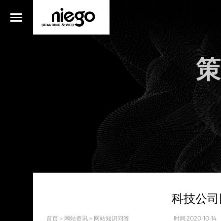
策
科技公司
首页
>
网站资讯
>
网站知识问答
时间:2020-10-