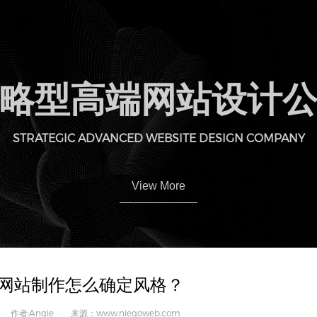
略型高端网站设计
STRATEGIC ADVANCED WEBSITE DESIGN COMPANY
View More
网站制作怎么确定风格？
14 作者:Angle 来源：www.niegoweb.com