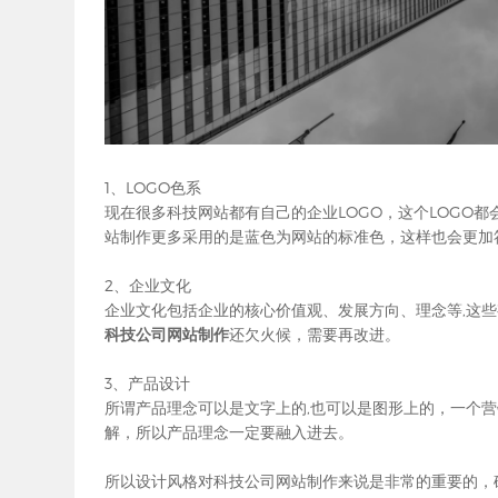
1、LOGO色系
现在很多科技网站都有自己的企业LOGO，这个LOGO
站制作更多采用的是蓝色为网站的标准色，这样也会更加
2、企业文化
企业文化包括企业的核心价值观、发展方向、理念等,这些
科技公司网站制作
还欠火候，需要再改进。
3、产品设计
所谓产品理念可以是文字上的,也可以是图形上的，一个
解，所以产品理念一定要融入进去。
所以设计风格对
科技公司网站制
作来说是非常的重要的，