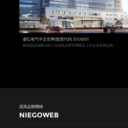
盛弘电气中文官网(股票代码 300693)
新能源高端网站设计,充电桩品牌官网建设,上市企业官网定制
尼高品牌网络
NIEGOWEB