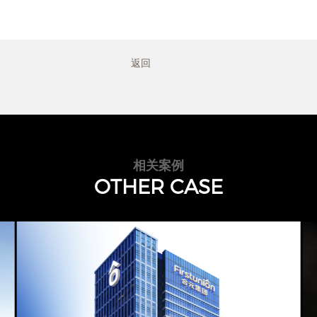
返回
相关案例
OTHER CASE