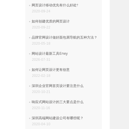
网页设计移动优先有什么好处?
2020-09-24
如何创建优质的网页设计
2020-09-22
品牌官网设计做好面包屑导航的五种方法？
2020-05-18
网站设计最新工具Eney
2026-07-31
如何让网页设计更有创意
2022-02-18
深圳企业官网首页设计要注意什么
2020-10-21
响应式网站设计的三大要点是什么
2020-11-16
深圳高端网站建设公司有哪些呢？
2020-04-10