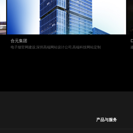
合元集团
D
电子烟官网建设,深圳高端网站设计公司,高端科技网站定制
产品与服务