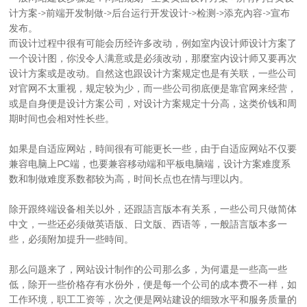
计方案->前端开发制做->后台运行开发设计->检测->添充內容->宣布
发布。
而设计过程中很有可能会历经许多改动，例如室内设计师设计方案了
一个设计图，你没令人满意或是必须改动，那麼室内设计师又要再次
设计方案或是改动。自然这也跟设计方案规定也是有关联，一些公司
对官网不太重视，规定较为少，而一些公司彻底便是靠官网来经营，
或是自身便是设计方案公司，对设计方案规定十分高，这类价钱和周
期时间也会相对性长些。
如果是
自适应网站
，時间很有可能更长一些，由于自适应网站不仅要
兼容电脑上PC端，也要兼容移动端和平板电脑端，设计方案难度系
数和制做难度系数都较为高，时间长点也在情与理以内。
除开跟终端设备相关以外，还跟語言版本有关系，一些公司只做简体
中文，一些还必须做英语版、日文版、西语等，一般語言版本多一
些，必须附加提升一些時间。
那么问题来了，
网站设计制作
的公司那么多，为何還是一些高一些
低，除开一些价格存有水份外，便是每一个公司的成本费不一样，如
工作环境，职工工资等，次之便是网站建设的细致水平和服务质量的