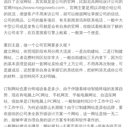
说白了
企业网站
，其实就是是公司的官网，比如尼高网站设计公司的
官网
https://www.niegoweb.com
。官网主要是用以详细介绍公司
的状况，便捷客户不用来访公司，就可以根据网址掌握公司的信信、
公司的商品、公司的服务项目、有关新闻资讯和联系电话，一般中大
中型公司或是发售公司都是会有自身的官网，你能试着检索你了解的
大公司名字，在百度搜索引擎上检索，一般第一个便是。
重归主题，做一个公司官网要多久呢？
建立网站，依照现阶段布局分两大流派，一是自助建站、二是订制建
网站。二者花费时间区别非常大，一般自助建站三天内拿下，因为它
的基本原理是搞好一套网址卖给成千上万公司，不用再再次制做，可
是建成后，还想要你自身去掌握它的系统软件，把材料添充成你公司
的材料，这些時间不太好明确。
订制网站
也要分终端设备是多少。由于伴随着移动智能终端的发展趋
势，现在有电脑上PC网址、手机网页、平板电脑网址、自适应网
站。假如单是订制电脑上PC网址，一般制做时间20个工作中日-40
个工作中日。为何必须那么长期呢？由于订制建网站是原创品牌，要
依据你的公司来全新升级设计方案一个网站，这一网址是独一无二
的，能够申请办理自身的设计方案专利权和软件著作的。
一般
网站建设
步骤是：网站规划->主要页面设计方案->所有内容页设