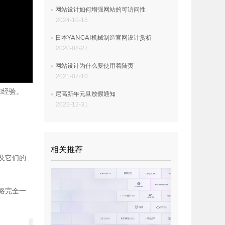
网站设计如何增强网站的可访问性
2024-10-15
日本YANGAI机械制造官网设计赏析
2020-08-27
网站设计为什么要使用着陆页
2021-07-10
和经验。
尼高新年元旦放假通知
2022-12-31
。
相关推荐
及它们的
略完全一