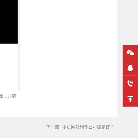
处，并清
下一篇
: 手机网站制作公司哪家好？