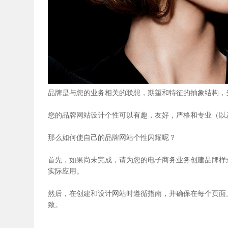
品牌是与您的业务相关的联想，期望和特征的抽象结构，
您的
品牌网站设计
个性可以有趣，友好，严格和专业（
那么如何使自己的品牌网站个性闪耀呢？
首先，如果尚未完成，请为您的电子商务业务创建品牌样
实际应用。
然后，在创建和
设计网站
时遵循指南，并确保在每个页面
致。