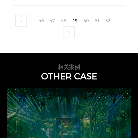
...
46
47
48
49
50
51
52
...
<
>
相关案例
OTHER CASE