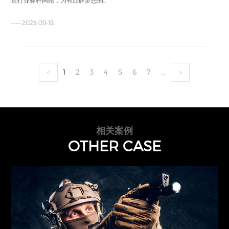
—— 2023-09-18
1
2
3
4
5
6
7
...
<
>
相关案例
OTHER CASE