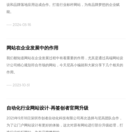
设和品牌落地应用达成合作。打造行业标杆网站，为有品牌梦想的企业赋
能。
—— 2024-03-16
网站在企业发展中的作用
我们都知道网站在企业发展过程中有着重要的作用，尤其是通过高端网站设
计公司精心规划符合市场的网站，今天尼高小编就和大家分享下几个相关的
作用。
—— 2023-10-31
自动化行业网站设计-再签创者官网升级
2023年9月18日深圳市创者自动化科技有限公司再次选择与尼高团队合作，
为了让门户网站设计有更好的体验，这次对原有网站进行部分升级处理，打
造行业标杆网站，为有品牌梦想的...