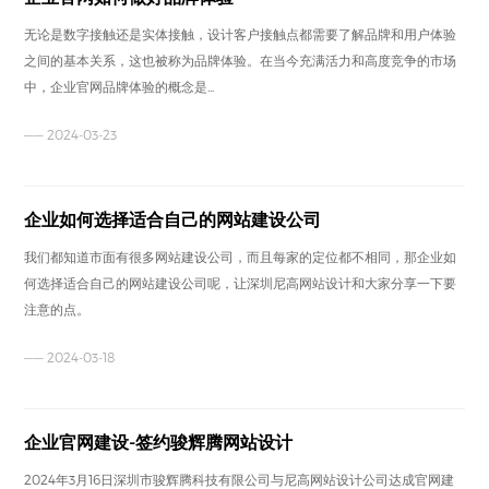
无论是数字接触还是实体接触，设计客户接触点都需要了解品牌和用户体验
之间的基本关系，这也被称为品牌体验。在当今充满活力和高度竞争的市场
中，企业官网品牌体验的概念是...
—— 2024-03-23
企业如何选择适合自己的网站建设公司
我们都知道市面有很多网站建设公司，而且每家的定位都不相同，那企业如
何选择适合自己的网站建设公司呢，让深圳尼高网站设计和大家分享一下要
注意的点。
—— 2024-03-18
企业官网建设-签约骏辉腾网站设计
2024年3月16日深圳市骏辉腾科技有限公司与尼高网站设计公司达成官网建