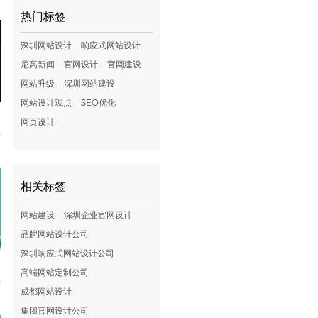
热门标签
深圳网站设计
响应式网站设计
尼高新闻
官网设计
官网建设
网站升级
深圳网站建设
网站设计观点
SEO优化
网页设计
相关标签
网站建设
深圳企业官网设计
品牌网站设计公司
深圳响应式网站设计公司
高端网站定制公司
成都网站设计
集团官网设计公司