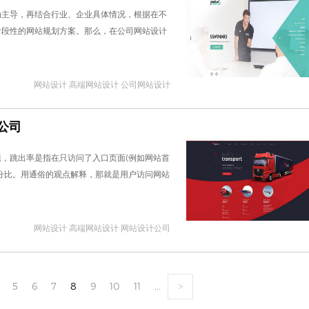
为主导，再结合行业、企业具体情况，根据在不
阶段性的网站规划方案。那么，在公司网站设计
网站设计 高端网站设计 公司网站设计
公司
，跳出率是指在只访问了入口页面(例如网站首
分比。用通俗的观点解释，那就是用户访问网站
网站设计 高端网站设计 网站设计公司
5
6
7
8
9
10
11
...
>