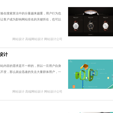
验在搜索算法中的分量越来越重，用户行为也
面让客户成为影响网站排名的关键所在，也可以
网站设计 高端网站设计 网站设计公司
设计
网站内容的需求是不一样的，所以一旦用户自身
成不变，那么就会迅速的失去大量群体用户，一
网站设计 高端网站设计 网站设计公司