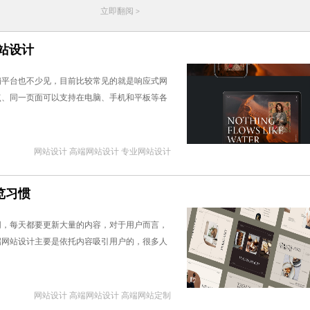
立即翻阅 >
站设计
销平台也不少见，目前比较常见的就是响应式网
点、同一页面可以支持在电脑、手机和平板等各
网站设计 高端网站设计 专业网站设计
览习惯
网，每天都要更新大量的内容，对于用户而言，
端网站设计主要是依托内容吸引用户的，很多人
网站设计 高端网站设计 高端网站定制