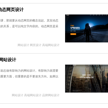
动态网页设计
门课，那就要从动态网页的概念说起。其实动态
接的关系，是可以纯文字内容的。动态网页是采
网站设计 网页设计 高端网站设计
网站设计
，励志做有影响力的网站设计。有影响力就需要
的重要方面，但重要的是不要迷失方向。如果以
网站设计 高端网站设计 品牌网站设计