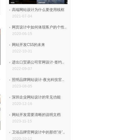
高端网站设计为什么要使用线框
2021-07-04
网页设计中如何体现客户的个性？
2020-06-15
网站开发CSS的未来
2022-10-31
进出口贸易公司官网设计-签约禾旭官网建设
2022-09-07
照明品牌网站设计-夜光科技官网上线
2023-08-05
深圳企业网站设计的常见功能
2020-12-16
网站开发需要清晰的说明文档
2023-11-15
卫浴品牌官网设计中的那些“冷”知识
2020-10-12