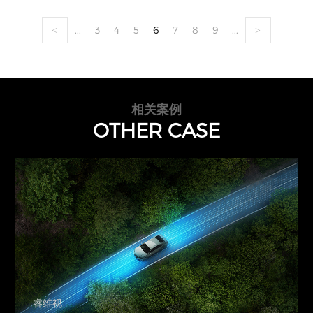
...
3
4
5
6
7
8
9
...
<
>
相关案例
OTHER CASE
睿维视