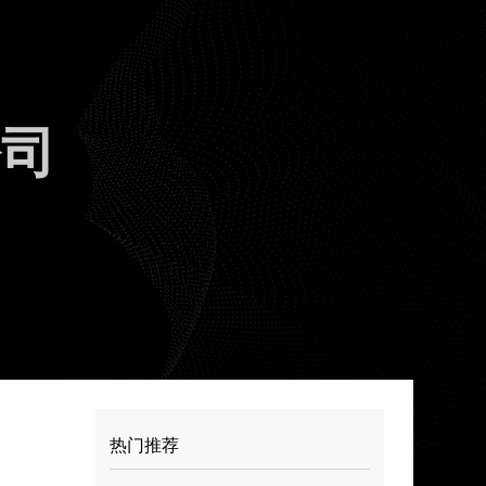
公司
热门推荐