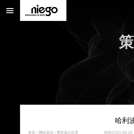
策
哈利
首页
>
网站资讯
>
网页设计欣赏
时间:2020-06-