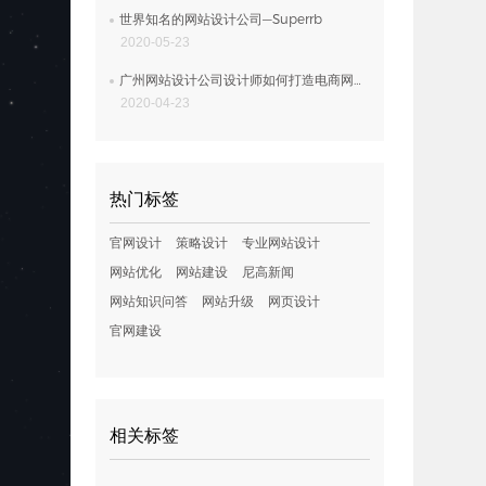
世界知名的网站设计公司—Superrb
2020-05-23
广州网站设计公司设计师如何打造电商网站设计
2020-04-23
热门标签
官网设计
策略设计
专业网站设计
网站优化
网站建设
尼高新闻
网站知识问答
网站升级
网页设计
官网建设
相关标签