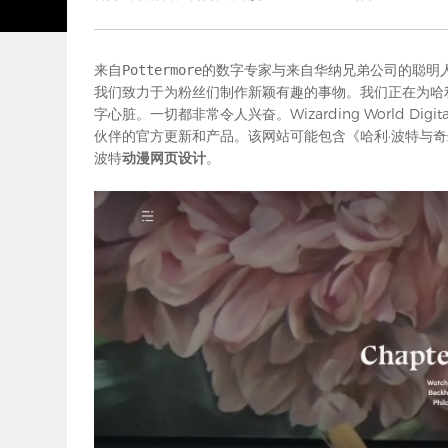
来自Pottermore的数字专家与来自华纳兄弟公司的
我们正在为哈
我们致力于为粉丝们制作新颖有趣的事物。
字心脏。一切都非常令人兴奋。Wizarding World Digita
伙伴的官方更新和产品。该网站可能包含《哈利·波特与
波特
动漫网页设计
。