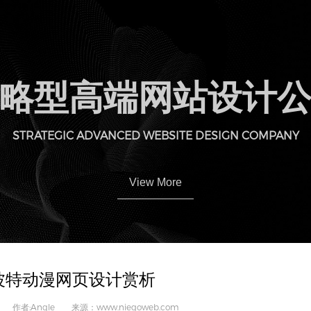
略型高端网站设计
STRATEGIC ADVANCED WEBSITE DESIGN COMPANY
View More
波特动漫网页设计赏析
28 作者:Angle 来源：www.niegoweb.com