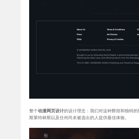
动漫网页设计
整个
的设计理念：我们对这种辉煌和独特的
斯莱特林斯以及任何尚未被选出的人提供最佳体验。