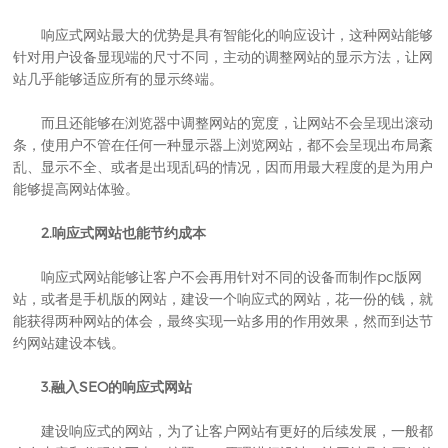
响应式网站
最大的优势是具有智能化的响应设计，这种网站能够
针对用户设备显现端的尺寸不同，主动的调整网站的显示方法，让网
站几乎能够适应所有的显示终端。
而且还能够在浏览器中调整网站的宽度，让网站不会呈现出滚动
条，使用户不管在任何一种显示器上浏览网站，都不会呈现出布局紊
乱、显示不全、或者是出现乱码的情况，因而用最大程度的是为用户
能够提高网站体验。
2.
响应式网站
也能节约成本
响应式网站
能够让客户不会再用针对不同的设备而制作pc版网
站，或者是手机版的网站，建设一个响应式的网站，花一份的钱，就
能获得两种网站的体会，最终实现一站多用的作用效果，然而到达节
约网站建设本钱。
3.融入SEO的响应式网站
建设响应式的网站，为了让客户网站有更好的后续发展，一般都