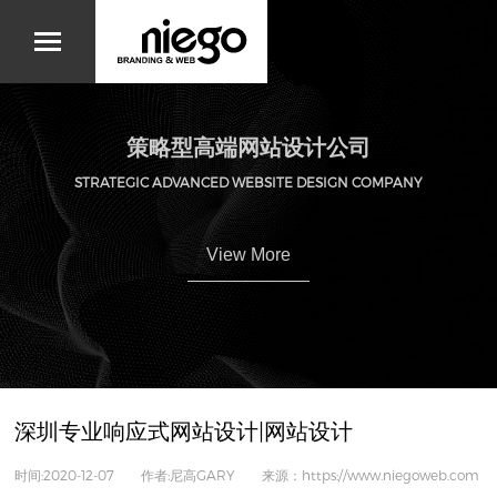
策略型高端网站设计公司
STRATEGIC ADVANCED WEBSITE DESIGN COMPANY
View More
深圳专业响应式网站设计|网站设计
时间:2020-12-07 作者:尼高GARY 来源：https://www.niegoweb.com