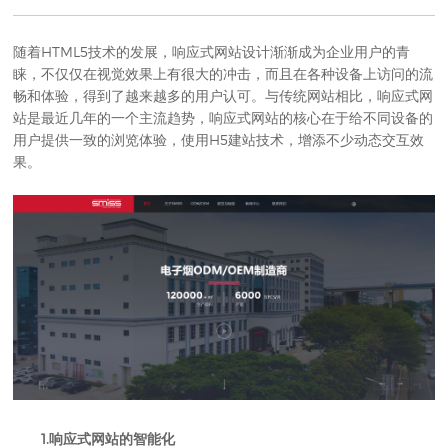
随着HTML5技术的发展，
响应式网站设计
渐渐成为企业用户的青
睐，不仅仅在视觉效果上有很大的冲击，而且在各种设备上访问的流
畅和体验，得到了越来越多的用户认可。与传统网站相比，响应式网
站是最近几年的一个主流趋势，
响应式网站
的核心在于给不同设备的
用户提供一致的浏览体验，使用H5建站技术，增添不少动态交互效
果。
1.
响应式网站
的智能化