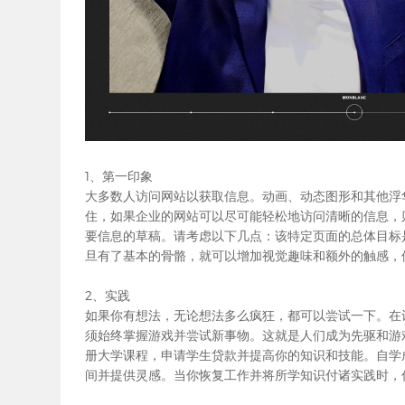
1、第一印象
大多数人访问网站以获取信息。动画、动态图形和其他浮
住，如果企业的网站可以尽可能轻松地访问清晰的信息，
要信息的草稿。请考虑以下几点：该特定页面的总体目标
旦有了基本的骨骼，就可以增加视觉趣味和额外的触感，
2、实践
如果你有想法，无论想法多么疯狂，都可以尝试一下。在
须始终掌握游戏并尝试新事物。这就是人们成为先驱和游
册大学课程，申请学生贷款并提高你的知识和技能。自学
间并提供灵感。当你恢复工作并将所学知识付诸实践时，