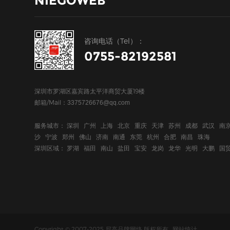
NIEGOWEB
咨询电话（Tel）：
0755-82192581
深圳市罗湖区嘉宾路太平洋商贸大厦19楼
邮箱/Mail：
3375726676@qq.com
服务城市： 深圳 广州 上海 北京 重庆 天津 苏州 成都 武汉 南
沙 宁波 郑州 佛山 济南 南通 东莞 杭州 合肥 南昌 珠海
深圳区域： 罗湖 福田 南山 盐田 宝安 龙岗 龙华 光明 大鹏 国
Copyright © 2007-2025 尼高品牌网络 版权所有
网站统计