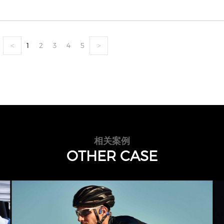
1
2
3
4
5
<
>
相关案例
OTHER CASE