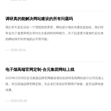
调研真的能解决网站建设的所有问题吗
我们并不是生活在一个理想的世界里，网站设计项目沟通也是如此，我们经
常会为了速度和明主等付出太多的时间和精力，为了赶进度大家匆忙赶出来
的网站得不到市场的认可而可能...
—— 2023-03-14
电子烟高端官网定制-合元集团网站上线
2023年2月28日合元集团品牌官网建设项目由深圳尼高网站设计公司完成上
线，专注高端品牌官网定制，为企业打造良好官网用户体验，提升品牌有效
传播。
—— 2023-02-28