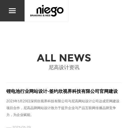
ALL NEWS
尼高设计资讯
锂电池行业网站设计-签约欣视界科技有限公司官网建设
2023年3月29日深圳欣视界科技有限公司与尼高网站设计公司达成官网建设
项目合作，尼高品牌网站设计致力于提升企业与产品互联网传播品牌竞争
力，为企业赋能。
—— 2023-03-29