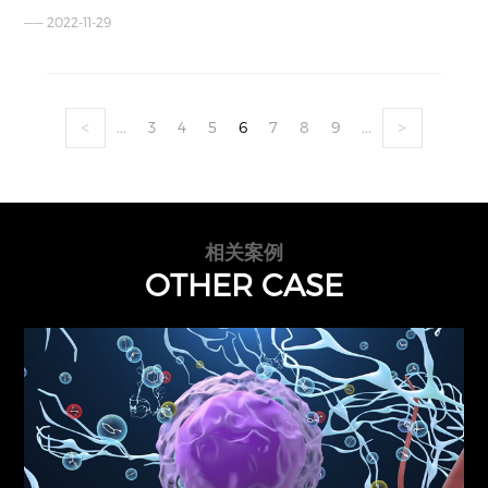
—— 2022-11-29
...
3
4
5
6
7
8
9
...
<
>
相关案例
OTHER CASE