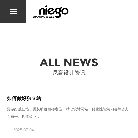
ALL NEWS
尼高设计资讯
如何做好独立站
要做好独立站，需从明确目标定位、精心设计网站、优化性能与内容等多方
面着手。具体如下：
—— 2025-07-04