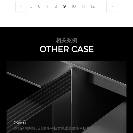
...
6
7
8
9
10
11
12
...
<
>
相关案例
OTHER CASE
水晶石
深圳高端网站设计,数字科技官网建设,数字科技网站设计