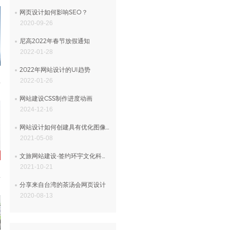
网页设计如何影响SEO？
2020-09-26
尼高2022年春节放假通知
2022-01-28
2022年网站设计的UI趋势
2022-01-26
网站建设CSS制作进度动画
2024-12-16
网站设计如何创建具有优化图像的漂亮WORDPRESS页面
2021-05-08
文旅网站建设-签约环宇文化科技网站设计
2021-10-21
分享来自台湾的茶汤会网页设计
2020-08-13