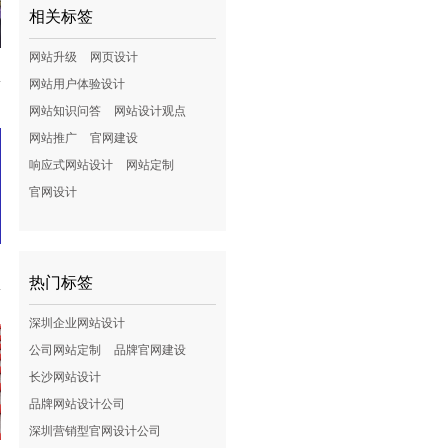
相关标签
网站升级
网页设计
网站用户体验设计
网站知识问答
网站设计观点
网站推广
官网建设
响应式网站设计
网站定制
官网设计
热门标签
深圳企业网站设计
公司网站定制
品牌官网建设
长沙网站设计
品牌网站设计公司
深圳营销型官网设计公司