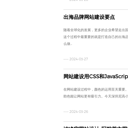
出海品牌网站建设要点
随着全球化的发展，更多的企业希望走出
这个过程中最重要的就是打造自己的出海
么做...
—— 2024-03-27
网站建设用CSS和JavaScr
在网站建设过程中，颜色的运用至关重要
助色能让网站更有吸引力。今天深圳尼高小编和大家分
—— 2024-03-26