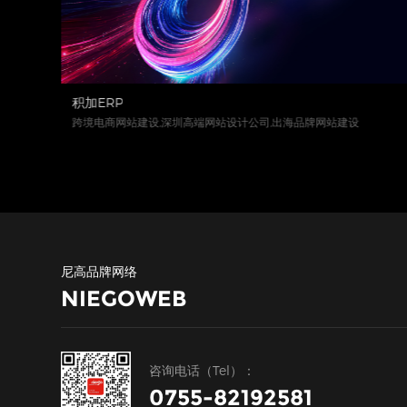
积加ERP
跨境电商网站建设,深圳高端网站设计公司,出海品牌网站建设
尼高品牌网络
NIEGOWEB
咨询电话（Tel）：
0755-82192581