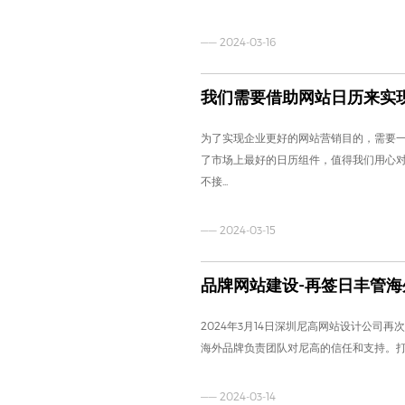
—— 2024-03-16
我们需要借助网站日历来实
为了实现企业更好的网站营销目的，需要
了市场上最好的日历组件，值得我们用心
不接...
—— 2024-03-15
品牌网站建设-再签日丰管
2024年3月14日深圳尼高网站设计公司
海外品牌负责团队对尼高的信任和支持。
—— 2024-03-14