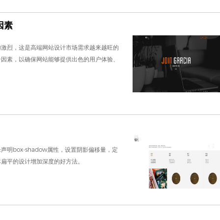
因素
加激烈，这是高端网站设计市场需求越来越旺的
个因素，以确保网站能够提供出色的用户体验、
声明box-shadow属性，设置阴影偏移量，定
本扁平的设计增加深度的好方法。