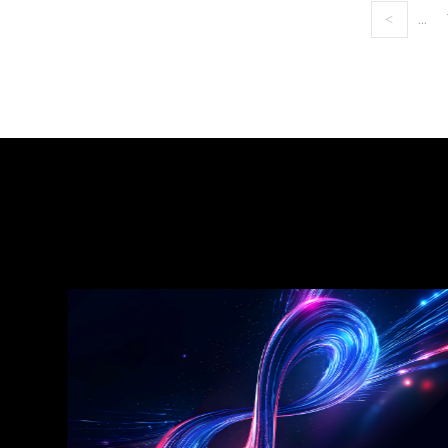
...
<